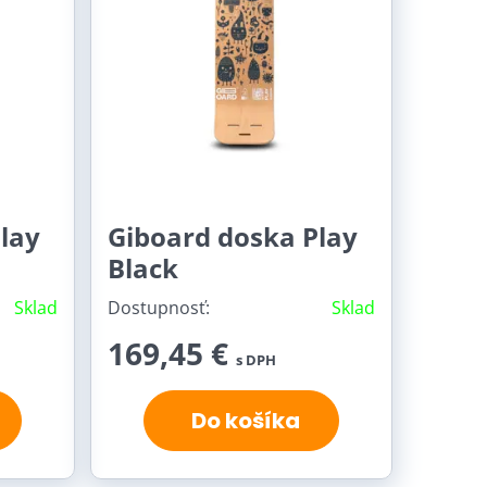
lay
Giboard doska Play
Black
Sklad
Dostupnosť:
Sklad
169,45 €
s DPH
Do košíka