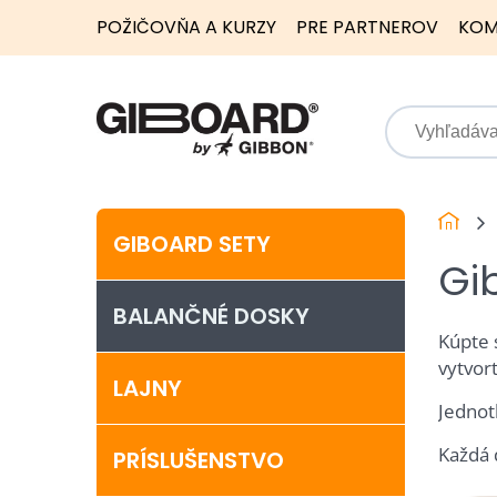
POŽIČOVŇA A KURZY
PRE PARTNEROV
KOM
GIBOARD SETY
Gi
BALANČNÉ DOSKY
Kúpte 
vytvort
LAJNY
Jednot
Každá 
PRÍSLUŠENSTVO