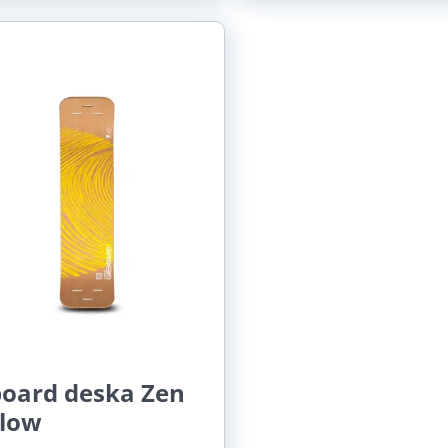
board deska Zen
llow