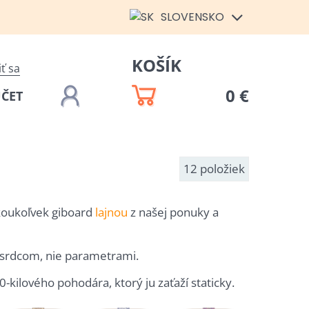
SLOVENSKO
KOŠÍK
iť sa
0 €
ÚČET
12
položiek
koukoľvek giboard
lajnou
z našej ponuky a
e srdcom, nie parametrami.
kilového pohodára, ktorý ju zaťaží staticky.