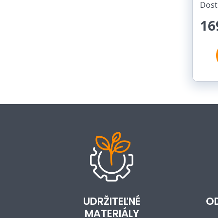
Dost
16
UDRŽITEĽNÉ
O
MATERIÁLY