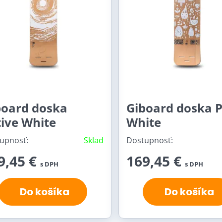
board doska
Giboard doska P
ive White
White
upnosť:
Sklad
Dostupnosť:
9,45 €
169,45 €
s DPH
s DPH
Do košíka
Do košíka