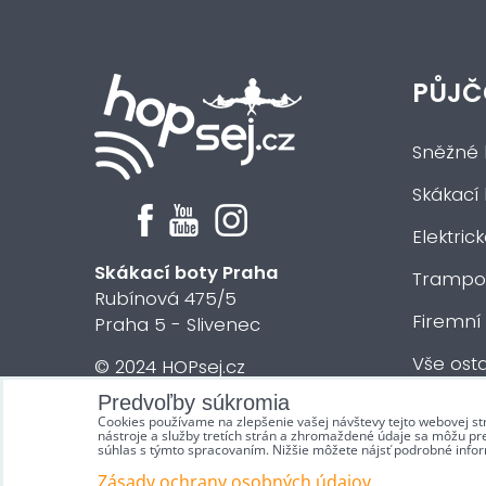
PŮJČ
Sněžné 
Skákací
Elektric
Skákací boty Praha
Trampol
Rubínová 475/5
Firemní
Praha 5 - Slivenec
Vše osta
© 2024 HOPsej.cz
Predvoľby súkromia
Cookies používame na zlepšenie vašej návštevy tejto webovej st
nástroje a služby tretích strán a zhromaždené údaje sa môžu pren
súhlas s týmto spracovaním. Nižšie môžete nájsť podrobné infor
Zásady ochrany osobných údajov