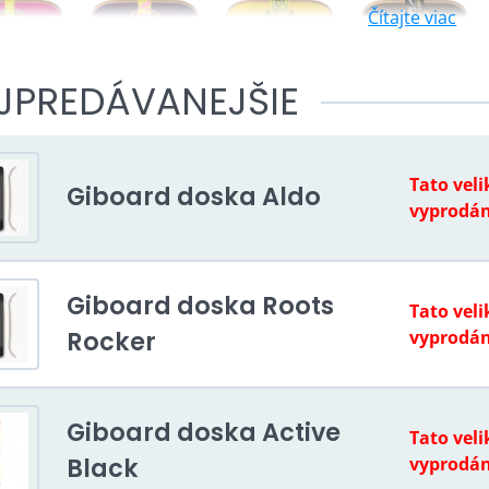
Čítajte viac
JPREDÁVANEJŠIE
Tato veli
Giboard doska Aldo
vyprodá
Giboard doska Roots
Tato veli
Rocker
vyprodá
Giboard doska Active
Tato veli
Black
vyprodá