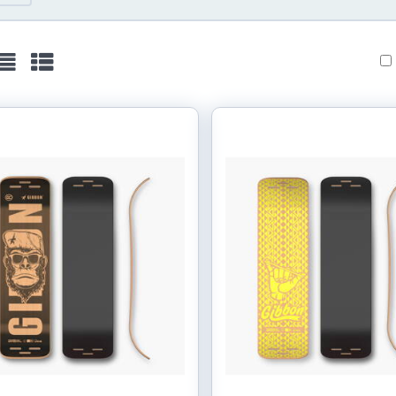
ežka
Zoznam
Tabuľka