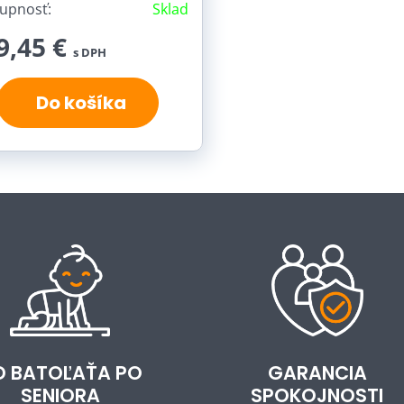
upnosť:
Sklad
9,45 €
s DPH
Do košíka
D BATOĽAŤA PO
GARANCIA
SENIORA
SPOKOJNOSTI