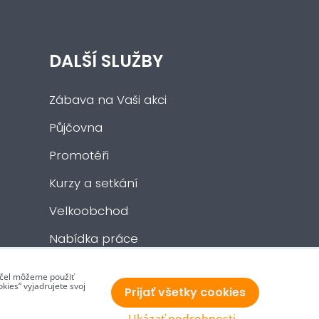
DALŠÍ SLUŽBY
Zábava na Vaši akci
Půjčovna
Promotéři
Kurzy a setkání
Velkoobchod
Nabídka práce
 účel môžeme použiť
kies“ vyjadrujete svoj
Prijať všetky cookies