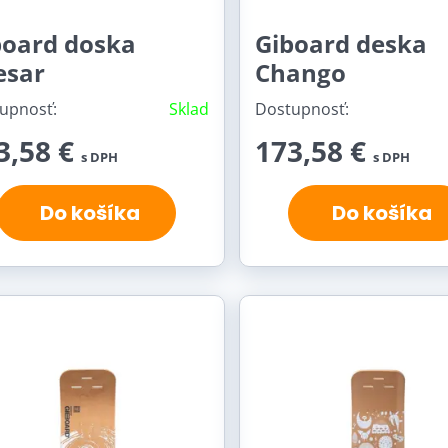
board doska
Giboard deska
esar
Chango
upnosť:
Sklad
Dostupnosť:
3,58 €
173,58 €
s DPH
s DPH
Do košíka
Do košíka