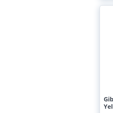
Gi
Ye