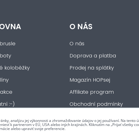
OVNA
O NÁS
brusle
O nás
 boty
Doprava a platba
ké koloběžky
Prodej na splátky
íny
Magazín HOPsej
 akce
Affiliate program
tní :-)
Obchodní podmínky
Kontakty
ránky, analýzu jej výkonnosti a zhromažďovanie údajov o jej používaní. Na tento
iesť k partnerom v EÚ, USA alebo iných krajinách. Kliknutím na „Prijať všetky coo
mácie alebo upraviť svoje preferencie.