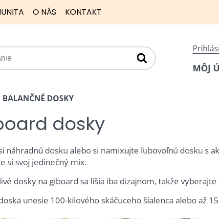
UNITA
O NÁS
KONTAKT
Prihlás
MÔJ 
BALANČNÉ DOSKY
board dosky
si náhradnú dosku alebo si namixujte ľubovoľnú dosku s a
e si svoj jedinečný mix.
livé dosky na giboard sa líšia iba dizajnom, takže vyberajt
doska unesie 100-kilového skáčuceho šialenca alebo až 150-