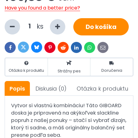
Have you found a better price?
ks
Do košíka
Bluesky
Twitter
Facebook
Pinterest
Reddit
LinkedIn
WhatsApp
E-
mail
Otázka k produktu
Doručenia
Strážny pes
Popis
Diskusia
(0)
Otázka k produktu
Vytvor si vlastnú kombináciu! Táto GIBOARD
doska je pripravená na akýkoľvek slackline
popruh z našej ponuky – stačí si vybrať dizajn,
ktorý ti sadne, a máš originálny balančný set
presne podľa seba.