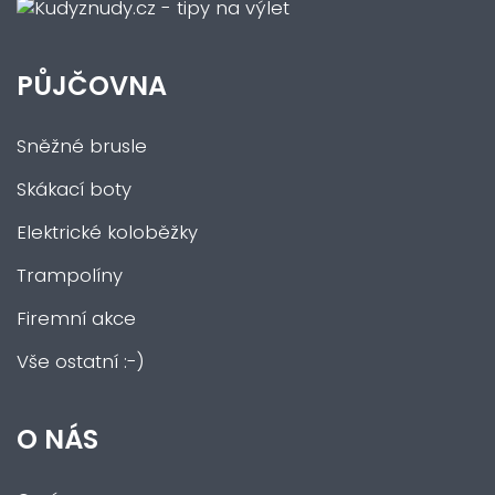
PŮJČOVNA
Sněžné brusle
Skákací boty
Elektrické koloběžky
Trampolíny
Firemní akce
Vše ostatní :-)
O NÁS