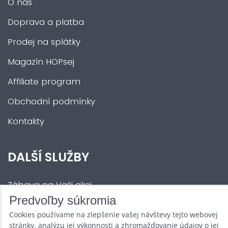
O nás
Doprava a platba
Prodej na splátky
Magazín HOPsej
Affiliate program
Obchodní podmínky
Kontakty
DALŠÍ SLUŽBY
Zábava na Vaši akci
Predvoľby súkromia
Půjčovna
Cookies používame na zlepšenie vašej návštevy tejto webovej
Promotéři
stránky, analýzu jej výkonnosti a zhromažďovanie údajov o jej