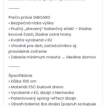
⸻
Prečo práve GIBOARD
• Bezpečná nízka výška
• Pružný „drevený“ balančný efekt – žiadne
kovové časti, žiadne ostré hrany
• Kvalita vyrobená v EÚ
• Vhodné pre deti, začiatočníkov aj
pravidelné cvičenie
• Zaberie minimum miesta → ideálne domov
⸻
Špecifikácie
• Dĺžka: 106 cm
• Materiál: FSC bukové drevo
• Vyrobené v EÚ, dizajn z Nemecka
• Patentovaný spring-effect dizajn
• Obsah balenia: iba doska (popruh sa kupuje