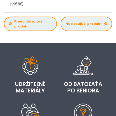
zvlášť)
Predchádzajúci
Nasledujúci produkt
produkt
UDRŽITEĽNÉ
OD BATOĽAŤA
MATERIÁLY
PO SENIORA