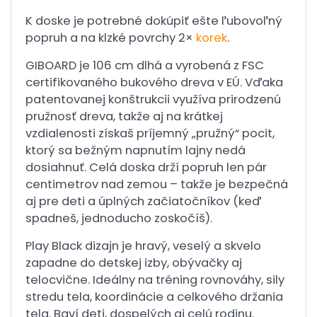
K doske je potrebné dokúpiť ešte ľubovoľný
popruh a na klzké povrchy 2×
korek
.
GIBOARD je 106 cm dlhá a vyrobená z FSC
certifikovaného bukového dreva v EÚ. Vďaka
patentovanej konštrukcii využíva prirodzenú
pružnosť dreva, takže aj na krátkej
vzdialenosti získaš príjemný „pružný“ pocit,
ktorý sa bežným napnutím lajny nedá
dosiahnuť. Celá doska drží popruh len pár
centimetrov nad zemou – takže je bezpečná
aj pre deti a úplných začiatočníkov (keď
spadneš, jednoducho zoskočíš).
Play Black dizajn je hravý, veselý a skvelo
zapadne do detskej izby, obývačky aj
telocvične. Ideálny na tréning rovnováhy, sily
stredu tela, koordinácie a celkového držania
tela. Baví deti, dospelých aj celú rodinu.