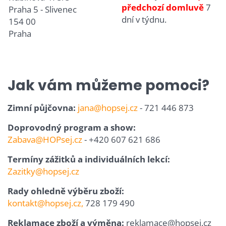
předchozí domluvě
7
Praha 5 - Slivenec
dní v týdnu.
154 00
Praha
Jak vám můžeme pomoci?
Zimní půjčovna:
jana@hopsej.cz
- ‭721 446 873‬
Doprovodný program a show:
Zabava@HOPsej.cz
- +420 607 621 686‬
Termíny zážitků a individuálních lekcí:
Zazitky@hopsej.cz
Rady ohledně výběru zboží:
kontakt@hopsej.cz,
728 179 490
Reklamace zboží a výměna:
reklamace@hopsej.cz