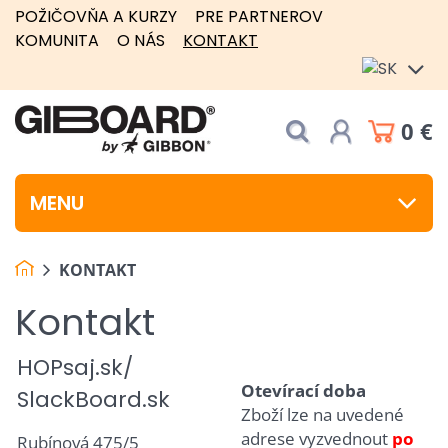
POŽIČOVŇA A KURZY
PRE PARTNEROV
KOMUNITA
O NÁS
KONTAKT
0 €
MENU
KONTAKT
Kontakt
HOP
saj.sk/
Otevírací doba
SlackBoard.sk
Zboží lze na uvedené
adrese vyzvednout
po
Rubínová 475/5