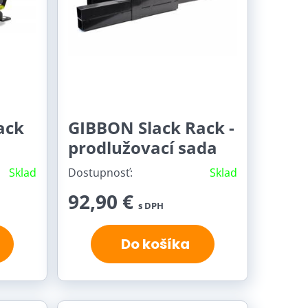
ack
GIBBON Slack Rack -
prodlužovací sada
Sklad
Dostupnosť:
Sklad
92,90 €
s DPH
Do košíka