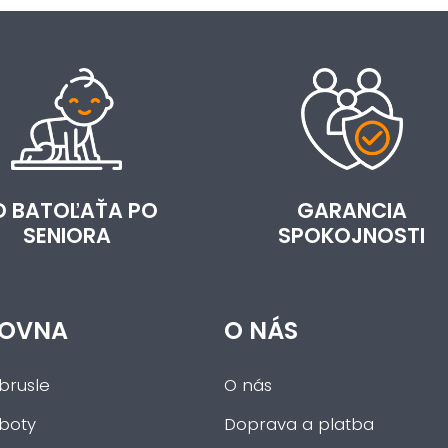
D BATOĽAŤA PO
GARANCIA
SENIORA
SPOKOJNOSTI
OVNA
O NÁS
brusle
O nás
 boty
Doprava a platba