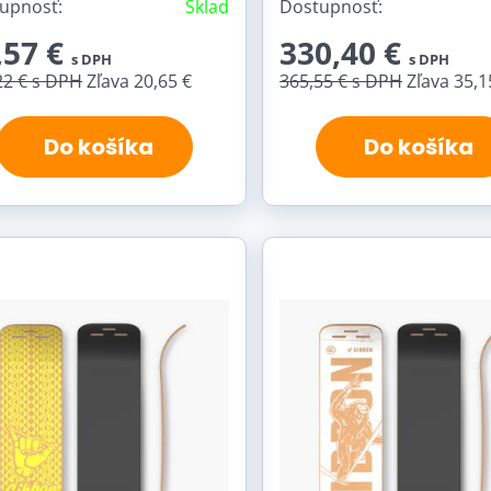
upnosť:
Sklad
Dostupnosť:
,57 €
330,40 €
s DPH
s DPH
22 €
s DPH
Zľava 20,65 €
365,55 €
s DPH
Zľava 35,1
Do košíka
Do košíka