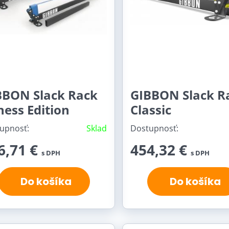
BBON Slack Rack
GIBBON Slack R
ness Edition
Classic
upnosť:
Sklad
Dostupnosť:
6,71 €
454,32 €
s DPH
s DPH
Do košíka
Do košíka