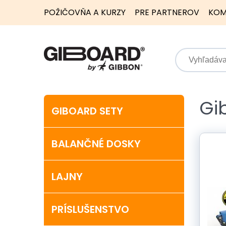
POŽIČOVŇA A KURZY
PRE PARTNEROV
KOM
Gi
GIBOARD SETY
BALANČNÉ DOSKY
LAJNY
PRÍSLUŠENSTVO