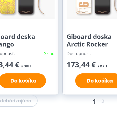
board deska
Giboard doska
ango
Arctic Rocker
upnosť:
Sklad
Dostupnosť:
3,44 €
173,44 €
s DPH
s DPH
Do košíka
Do košíka
1
edchádzajúca
2