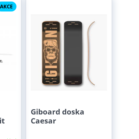
AKCE
Giboard doska
it
Caesar