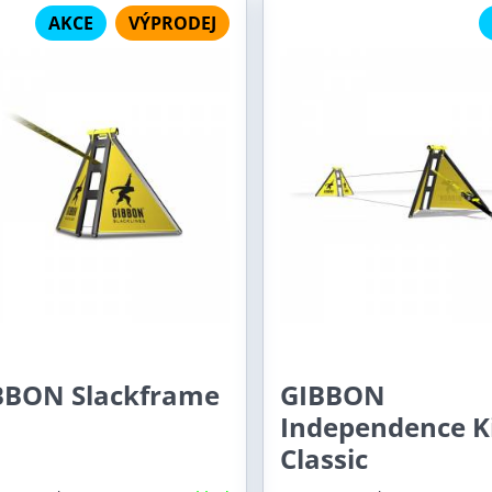
AKCE
VÝPRODEJ
BBON Slackframe
GIBBON
Independence K
Classic