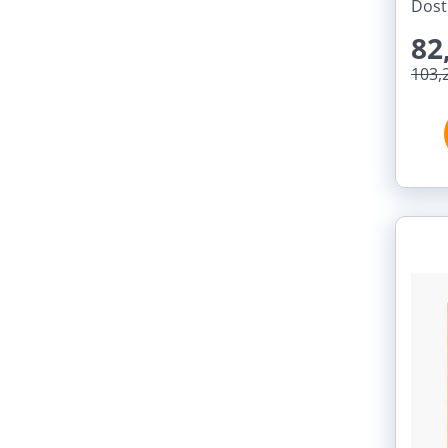
Dost
82
103,