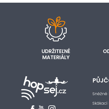
UDRŽITEĽNÉ
O
MATERIÁLY
PŮJČ
Sněžné 
Skákací