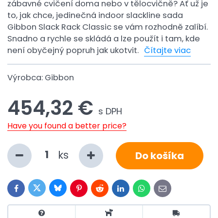
zábavné cvičení doma nebo v tělocvičně? Ať už je
to, jak chce, jedinečná indoor slackline sada
Gibbon Slack Rack Classic se vám rozhodně zalíbí.
Snadno a rychle se skládá a lze použít i tam, kde
není obyčejný popruh jak ukotvit.
Čítajte viac
Výrobca:
Gibbon
454,32 €
s DPH
Have you found a better price?
ks
Do košíka
Bluesky
Twitter
Facebook
Pinterest
Reddit
LinkedIn
WhatsApp
E-
mail