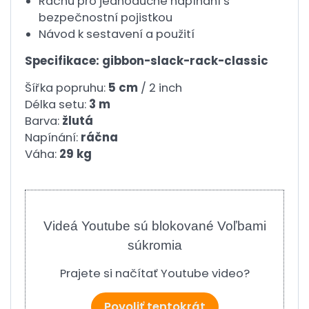
Ráčnu pro jednoduché napínání s
bezpečnostní pojistkou
Návod k sestavení a použití
Specifikace: gibbon-slack-rack-classic
Šířka popruhu:
5 cm
/ 2 inch
Délka setu:
3 m
Barva:
žlutá
Napínání:
ráčna
Váha:
29 kg
Videá Youtube sú blokované Voľbami
súkromia
Prajete si načítať Youtube video?
Povoliť tentokrát