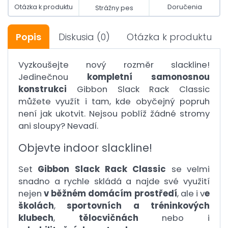
Otázka k produktu
Doručenia
Strážny pes
Popis
Diskusia
(0)
Otázka k produktu
Vyzkoušejte nový rozměr slackline!
Jedinečnou
kompletní samonosnou
konstrukci
Gibbon Slack Rack Classic
můžete využít i tam, kde obyčejný popruh
není jak ukotvit. Nejsou poblíž žádné stromy
ani sloupy? Nevadí.
Objevte indoor slackline!
Set
Gibbon Slack Rack Classic
se velmi
snadno a rychle skládá a najde své využití
nejen
v běžném domácím prostředí
, ale i v
e
školách
,
sportovních a tréninkových
klubech
,
tělocvičnách
nebo i