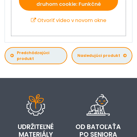
druhom cookie: Funkčné
Otvoriť video v novom okne
Predchádzajúci
Nasledujúci produkt
produkt
UDRŽITEĽNÉ
OD BATOĽAŤA
MATERIÁLY
PO SENIORA