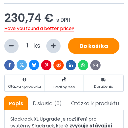
230,74 €
s DPH
Have you found a better price?
ks
Do košíka
Bluesky
Twitter
Facebook
Pinterest
Reddit
LinkedIn
WhatsApp
E-
mail
Otázka k produktu
Doručenia
Strážny pes
Popis
Diskusia
(0)
Otázka k produktu
Slackrack XL Upgrade je rozšíření pro
systémy Slackrack, které
zvyšuje stávající