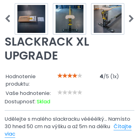
SLACKRACK XL
UPGRADE
Hodnotenie
4
/
5
(
1
x)
produktu:
Vaše hodnotenie:
Dostupnosť:
Sklad
Udělejte s malého slackracku véééélký... Namísto
30 hned 50 cm na výšku a až 5m na délku
Čítajte
viac