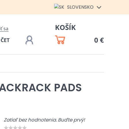
SLOVENSKO
KOŠÍK
iť sa
0 €
ÚČET
LACKRACK PADS
Zatiaľ bez hodnotenia. Buďte prvý!