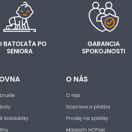
D BATOĽAŤA PO
GARANCIA
SENIORA
SPOKOJNOSTI
OVNA
O NÁS
brusle
O nás
 boty
Doprava a platba
ké koloběžky
Prodej na splátky
íny
Magazín HOPsej