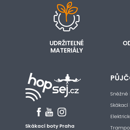
UDRŽITEĽNÉ
O
MATERIÁLY
PŮJČ
Sněžné 
Skákací
Elektric
Skákací boty Praha
Trampol