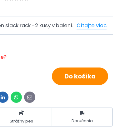
 slack rack -2 kusy v balení.
Čítajte viac
ce?
Do košíka
t
LinkedIn
WhatsApp
E-
mail
Doručenia
Strážny pes