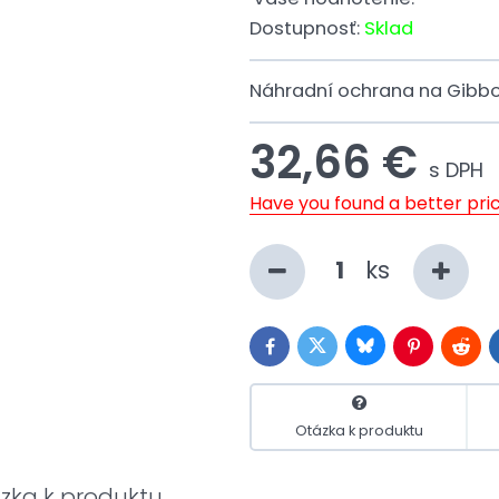
Dostupnosť:
Sklad
Náhradní ochrana na Gibbon
32,66 €
s DPH
Have you found a better pri
ks
Bluesky
Twitter
Facebook
Pinterest
Reddi
Otázka k produktu
zka k produktu