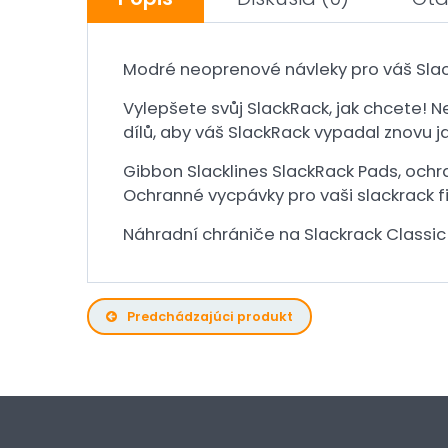
Modré neoprenové návleky pro váš Slack
Vylepšete svůj SlackRack, jak chcete!
dílů, aby váš SlackRack vypadal znovu j
Gibbon Slacklines SlackRack Pads, ochra
Ochranné vycpávky pro vaši slackrack f
Náhradní chrániče na Slackrack Classic 
Predchádzajúci produkt