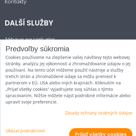
Kontakty
DALŠÍ SLUŽBY
Zábava na Vaši akci
Predvoľby súkromia
Půjčovna
Cookies používame na zlepšenie vašej návštevy tejto webovej
Promotéři
stránky, analýzu jej výkonnosti a zhromažďovanie údajov o jej
používaní. Na tento účel môžeme použiť nástroje a služby
Kurzy a setkání
tretích strán a zhromaždené údaje sa môžu preniesť k
partnerom v EÚ, USA alebo iných krajinách. Kliknutím na
Velkoobchod
„Prijať všetky cookies“ vyjadrujete svoj súhlas s týmto
spracovaním. Nižšie môžete nájsť podrobné informácie alebo
Nabídka práce
upraviť svoje preferencie.
Zásady ochrany osobných údajov
Predvoľby súkromia
Ukázať podrobnosti
Zásady ochrany osobných údajov
Prijať všetky cookies