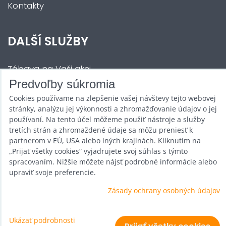
Kontakty
DALŠÍ SLUŽBY
Zábava na Vaši akci
Predvoľby súkromia
Půjčovna
Cookies používame na zlepšenie vašej návštevy tejto webovej
Promotéři
stránky, analýzu jej výkonnosti a zhromažďovanie údajov o jej
používaní. Na tento účel môžeme použiť nástroje a služby
Kurzy a setkání
tretích strán a zhromaždené údaje sa môžu preniesť k
partnerom v EÚ, USA alebo iných krajinách. Kliknutím na
Velkoobchod
„Prijať všetky cookies“ vyjadrujete svoj súhlas s týmto
spracovaním. Nižšie môžete nájsť podrobné informácie alebo
Nabídka práce
upraviť svoje preferencie.
Zásady ochrany osobných údajov
Predvoľby súkromia
Ukázať podrobnosti
Zásady ochrany osobných údajov