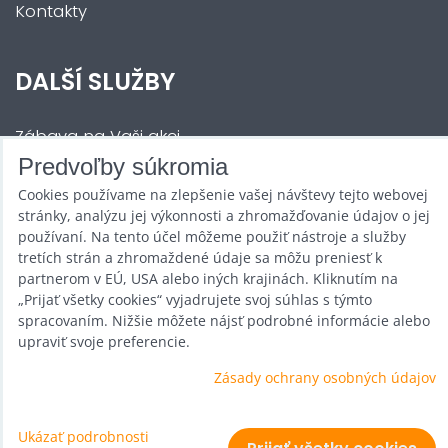
Kontakty
DALŠÍ SLUŽBY
Zábava na Vaši akci
Predvoľby súkromia
Půjčovna
Cookies používame na zlepšenie vašej návštevy tejto webovej
Promotéři
stránky, analýzu jej výkonnosti a zhromažďovanie údajov o jej
používaní. Na tento účel môžeme použiť nástroje a služby
Kurzy a setkání
tretích strán a zhromaždené údaje sa môžu preniesť k
partnerom v EÚ, USA alebo iných krajinách. Kliknutím na
Velkoobchod
„Prijať všetky cookies“ vyjadrujete svoj súhlas s týmto
spracovaním. Nižšie môžete nájsť podrobné informácie alebo
Nabídka práce
upraviť svoje preferencie.
Zásady ochrany osobných údajov
Predvoľby súkromia
Ukázať podrobnosti
Zásady ochrany osobných údajov