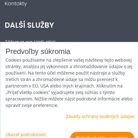
Kontakty
DALŠÍ SLUŽBY
Zábava na Vaši akci
Predvoľby súkromia
Půjčovna
Cookies používame na zlepšenie vašej návštevy tejto webovej
Promotéři
stránky, analýzu jej výkonnosti a zhromažďovanie údajov o jej
používaní. Na tento účel môžeme použiť nástroje a služby
Kurzy a setkání
tretích strán a zhromaždené údaje sa môžu preniesť k
partnerom v EÚ, USA alebo iných krajinách. Kliknutím na
Velkoobchod
„Prijať všetky cookies“ vyjadrujete svoj súhlas s týmto
spracovaním. Nižšie môžete nájsť podrobné informácie alebo
Nabídka práce
upraviť svoje preferencie.
Zásady ochrany osobných údajov
Predvoľby súkromia
Ukázať podrobnosti
Zásady ochrany osobných údajov