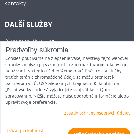
Kontakty
DALŠÍ SLUŽBY
Zábava na Vaši akci
Predvoľby súkromia
Půjčovna
Cookies používame na zlepšenie vašej návštevy tejto webovej
Promotéři
stránky, analýzu jej výkonnosti a zhromažďovanie údajov o jej
používaní. Na tento účel môžeme použiť nástroje a služby
Kurzy a setkání
tretích strán a zhromaždené údaje sa môžu preniesť k
partnerom v EÚ, USA alebo iných krajinách. Kliknutím na
Velkoobchod
„Prijať všetky cookies“ vyjadrujete svoj súhlas s týmto
spracovaním. Nižšie môžete nájsť podrobné informácie alebo
Nabídka práce
upraviť svoje preferencie.
Zásady ochrany osobných údajov
Predvoľby súkromia
Ukázať podrobnosti
Zásady ochrany osobných údajov