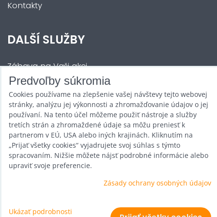
Kontakty
DALŠÍ SLUŽBY
Zábava na Vaši akci
Predvoľby súkromia
Půjčovna
Cookies používame na zlepšenie vašej návštevy tejto webovej
Promotéři
stránky, analýzu jej výkonnosti a zhromažďovanie údajov o jej
používaní. Na tento účel môžeme použiť nástroje a služby
Kurzy a setkání
tretích strán a zhromaždené údaje sa môžu preniesť k
partnerom v EÚ, USA alebo iných krajinách. Kliknutím na
Velkoobchod
„Prijať všetky cookies“ vyjadrujete svoj súhlas s týmto
spracovaním. Nižšie môžete nájsť podrobné informácie alebo
Nabídka práce
upraviť svoje preferencie.
Zásady ochrany osobných údajov
Predvoľby súkromia
Ukázať podrobnosti
Zásady ochrany osobných údajov