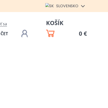
SLOVENSKO
KOŠÍK
iť sa
0 €
ÚČET