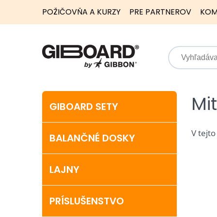
POŽIČOVŇA A KURZY
PRE PARTNEROV
KOM
Mi
GIBOARD SETY
V tejto
BALANČNÉ DOSKY
LAJNY
PRÍSLUŠENSTVO