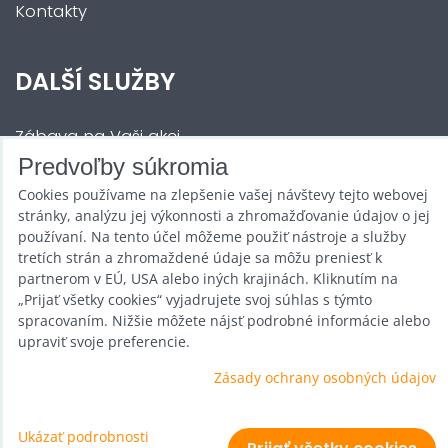
Kontakty
DALŠÍ SLUŽBY
Zábava na Vaši akci
Predvoľby súkromia
Půjčovna
Cookies používame na zlepšenie vašej návštevy tejto webovej
Promotéři
stránky, analýzu jej výkonnosti a zhromažďovanie údajov o jej
používaní. Na tento účel môžeme použiť nástroje a služby
Kurzy a setkání
tretích strán a zhromaždené údaje sa môžu preniesť k
partnerom v EÚ, USA alebo iných krajinách. Kliknutím na
Velkoobchod
„Prijať všetky cookies“ vyjadrujete svoj súhlas s týmto
spracovaním. Nižšie môžete nájsť podrobné informácie alebo
Nabídka práce
upraviť svoje preferencie.
Zásady ochrany osobných údajov
Predvoľby súkromia
Ukázať podrobnosti
Zásady ochrany osobných údajov