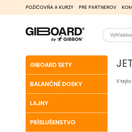
POŽIČOVŇA A KURZY
PRE PARTNEROV
KOM
JE
GIBOARD SETY
V tejto
BALANČNÉ DOSKY
LAJNY
PRÍSLUŠENSTVO