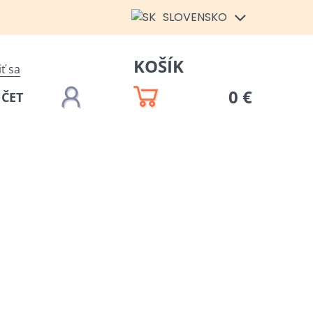
SLOVENSKO
KOŠÍK
iť sa
0 €
ÚČET