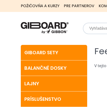
POŽIČOVŇA A KURZY
PRE PARTNEROV
KOM
Fe
GIBOARD SETY
V tejto
BALANČNÉ DOSKY
LAJNY
PRÍSLUŠENSTVO