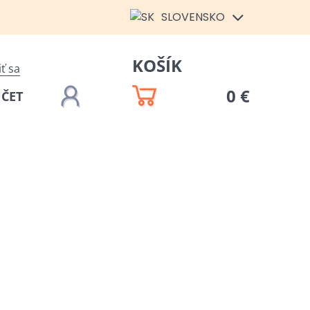
SLOVENSKO
KOŠÍK
iť sa
0 €
ÚČET