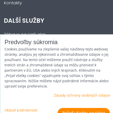
Kontakty
DALŠÍ SLUŽBY
Zábava na Vaši akci
Predvoľby súkromia
Půjčovna
Cookies používame na zlepšenie vašej návštevy tejto webovej
Promotéři
stránky, analýzu jej výkonnosti a zhromažďovanie údajov o jej
používaní. Na tento účel môžeme použiť nástroje a služby
Kurzy a setkání
tretích strán a zhromaždené údaje sa môžu preniesť k
partnerom v EÚ, USA alebo iných krajinách. Kliknutím na
Velkoobchod
„Prijať všetky cookies“ vyjadrujete svoj súhlas s týmto
spracovaním. Nižšie môžete nájsť podrobné informácie alebo
Nabídka práce
upraviť svoje preferencie.
Zásady ochrany osobných údajov
Predvoľby súkromia
Ukázať podrobnosti
Zásady ochrany osobných údajov