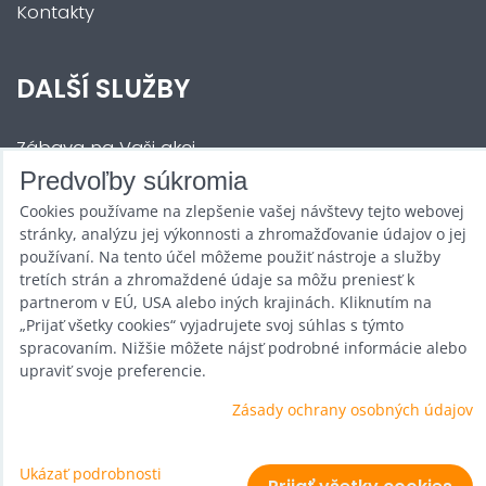
Kontakty
DALŠÍ SLUŽBY
Zábava na Vaši akci
Predvoľby súkromia
Půjčovna
Cookies používame na zlepšenie vašej návštevy tejto webovej
Promotéři
stránky, analýzu jej výkonnosti a zhromažďovanie údajov o jej
používaní. Na tento účel môžeme použiť nástroje a služby
Kurzy a setkání
tretích strán a zhromaždené údaje sa môžu preniesť k
partnerom v EÚ, USA alebo iných krajinách. Kliknutím na
Velkoobchod
„Prijať všetky cookies“ vyjadrujete svoj súhlas s týmto
spracovaním. Nižšie môžete nájsť podrobné informácie alebo
Nabídka práce
upraviť svoje preferencie.
Zásady ochrany osobných údajov
Predvoľby súkromia
Ukázať podrobnosti
Zásady ochrany osobných údajov