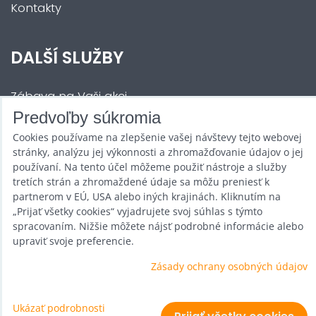
Kontakty
DALŠÍ SLUŽBY
Zábava na Vaši akci
Predvoľby súkromia
Půjčovna
Cookies používame na zlepšenie vašej návštevy tejto webovej
Promotéři
stránky, analýzu jej výkonnosti a zhromažďovanie údajov o jej
používaní. Na tento účel môžeme použiť nástroje a služby
Kurzy a setkání
tretích strán a zhromaždené údaje sa môžu preniesť k
partnerom v EÚ, USA alebo iných krajinách. Kliknutím na
Velkoobchod
„Prijať všetky cookies“ vyjadrujete svoj súhlas s týmto
spracovaním. Nižšie môžete nájsť podrobné informácie alebo
Nabídka práce
upraviť svoje preferencie.
Zásady ochrany osobných údajov
Predvoľby súkromia
Ukázať podrobnosti
Zásady ochrany osobných údajov