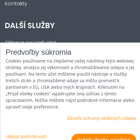
Kontakty
DALŠÍ SLUŽBY
Zábava na Vaši akci
Predvoľby súkromia
Půjčovna
Cookies používame na zlepšenie vašej návštevy tejto webovej
Promotéři
stránky, analýzu jej výkonnosti a zhromažďovanie údajov o jej
používaní. Na tento účel môžeme použiť nástroje a služby
Kurzy a setkání
tretích strán a zhromaždené údaje sa môžu preniesť k
partnerom v EÚ, USA alebo iných krajinách. Kliknutím na
Velkoobchod
„Prijať všetky cookies“ vyjadrujete svoj súhlas s týmto
spracovaním. Nižšie môžete nájsť podrobné informácie alebo
Nabídka práce
upraviť svoje preferencie.
Zásady ochrany osobných údajov
Predvoľby súkromia
Ukázať podrobnosti
Zásady ochrany osobných údajov