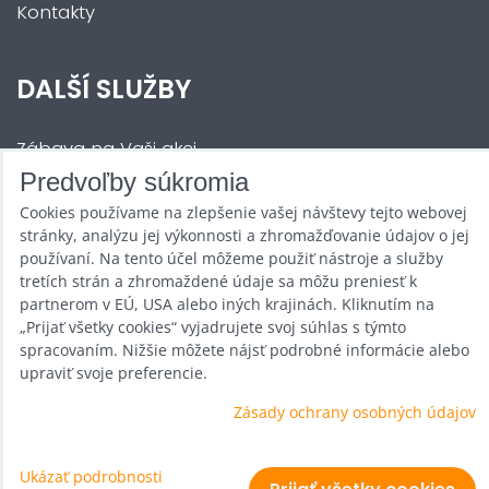
Kontakty
DALŠÍ SLUŽBY
Zábava na Vaši akci
Predvoľby súkromia
Půjčovna
Cookies používame na zlepšenie vašej návštevy tejto webovej
Promotéři
stránky, analýzu jej výkonnosti a zhromažďovanie údajov o jej
používaní. Na tento účel môžeme použiť nástroje a služby
Kurzy a setkání
tretích strán a zhromaždené údaje sa môžu preniesť k
partnerom v EÚ, USA alebo iných krajinách. Kliknutím na
Velkoobchod
„Prijať všetky cookies“ vyjadrujete svoj súhlas s týmto
spracovaním. Nižšie môžete nájsť podrobné informácie alebo
Nabídka práce
upraviť svoje preferencie.
Zásady ochrany osobných údajov
Predvoľby súkromia
Ukázať podrobnosti
Zásady ochrany osobných údajov