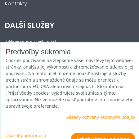
Kontakty
DALŠÍ SLUŽBY
Zábava na Vaši akci
Predvoľby súkromia
Půjčovna
Cookies používame na zlepšenie vašej návštevy tejto webovej
Promotéři
stránky, analýzu jej výkonnosti a zhromažďovanie údajov o jej
používaní. Na tento účel môžeme použiť nástroje a služby
Kurzy a setkání
tretích strán a zhromaždené údaje sa môžu preniesť k
partnerom v EÚ, USA alebo iných krajinách. Kliknutím na
Velkoobchod
„Prijať všetky cookies“ vyjadrujete svoj súhlas s týmto
spracovaním. Nižšie môžete nájsť podrobné informácie alebo
Nabídka práce
upraviť svoje preferencie.
Zásady ochrany osobných údajov
Predvoľby súkromia
Ukázať podrobnosti
Zásady ochrany osobných údajov